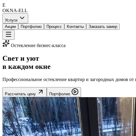
E
OKNA-ELL
Услуги
Акции
Портфолио
Процесс
Контакты
Заказать замер
Остекление бизнес-класса
Свет и уют
в каждом окне
Профессиональное остекление квартир и загородных домов от п
Рассчитать цену
Портфолио